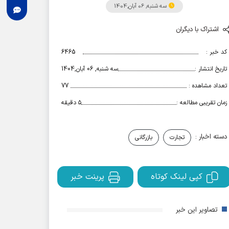
سه شنبه, 06 آبان,1404
اشتراک با دیگران
کد خبر :
6465
تاریخ انتشار :
سه شنبه, 06 آبان,1404
تعداد مشاهده :
77
زمان تقریبی مطالعه :
۵ دقیقه
دسته اخبار :
تجارت
بازرگانی
کپی لینک کوتاه
پرینت خبر
تصاویر این خبر