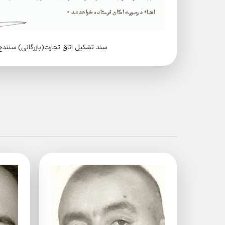
سند تشکیل اتاق تجارت(بازرگانی) سنندج در