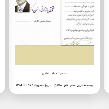
محمود دولت آبادی
پرسابقه ترین عضو اتاق سنندج - تاریخ عضویت 1352 تا 1382