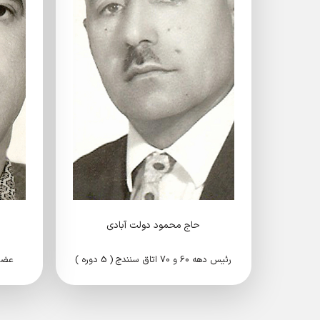
حاج محمود دولت آبادی
رئیس دهه 60 و 70 اتاق سنندج ( 5 دوره )
عضو هی