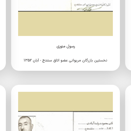
رسول منوری
نخستین بازرگان مریوانی عضو اتاق سنندج - آبان 1352