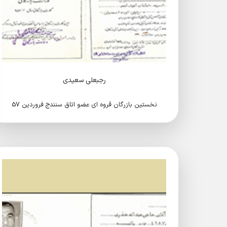
رجبعلی سعیدی
نخستین بازرگان قروه ای عضو اتاق سنندج فروردین 57