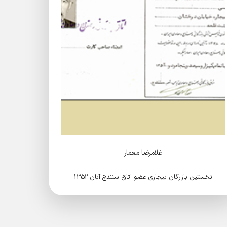
غلامرضا معمار
نخستین بازرگان بیجاری عضو اتاق سنندج آبان 1352