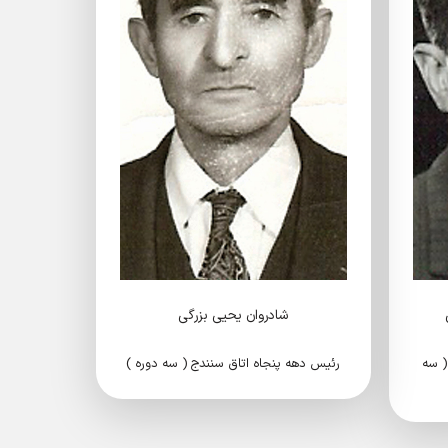
شادروان یحیی بزرگی
( سه
رئیس دهه پنجاه اتاق سنندج ( سه دوره )