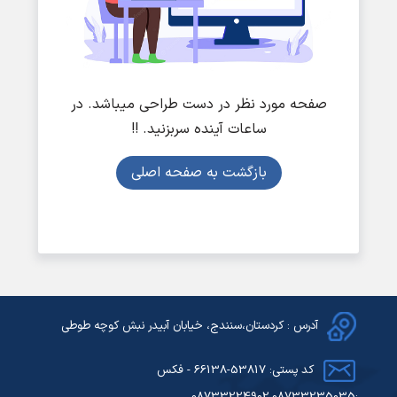
صفحه مورد نظر در دست طراحی میباشد. در
ساعات آینده سربزنید. !!
بازگشت به صفحه اصلی
آدرس : کردستان،سنندج، خیابان آبیدر نبش کوچه طوطی
کد پستی: 53817-66138 - فکس