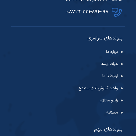
:08733224902,08733235035
08733224894-98
پیوندهای سراسری
درباره ما
هیات ریسه
ارتباط با ما
واحد آموزش اتاق سنندج
رادیو مجازی
ماهنامه
پیوندهای مهم