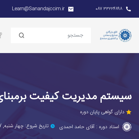
Learn@Sanandajccim.ir
۳۳۲۲۴۸۹۸ ۰۸۷
سیستم مدیریت کیفیت برمبنای s 9001
دارای گواهی پایان دوره
تاریخ شروع: چهار شنبه, 07 آبان,1404
استاد دوره : آقای حامد احمدی