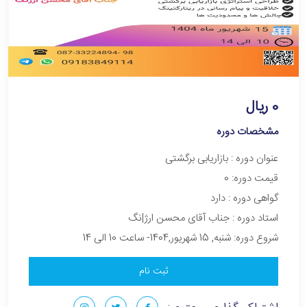
0 ریال
مشخصات دوره
عنوان دوره :‌ بازاریابی برگشتی
قیمت دوره: 0
گواهی دوره : دارد
استاد دوره : جناب آقای محسن ارژ|نگ
شروع دوره: شنبه, 15 شهریور,1404- ساعت 10 الی 14
ثبت نام