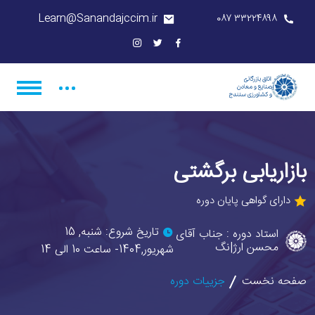
Learn@Sanandajccim.ir
۳۳۲۲۴۸۹۸ ۰۸۷
بازاریابی برگشتی
دارای گواهی پایان دوره
تاریخ شروع: شنبه, 15
استاد دوره : جناب آقای
محسن ارژ|نگ
شهریور,1404- ساعت 10 الی 14
صفحه نخست
جزییات دوره