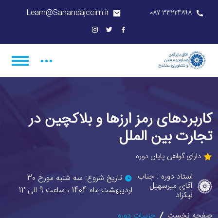
Learn@Sanandajccim.ir
۳۳۲۲۴۸۹۸ ۰۸۷
کاربردهای رمز ارزها و بلاکچین در
تجارت بین الملل
دارای گواهی پایان دوره
استاد دوره : جناب
تاریخ شروع: سه شنبه مورخ 30
آقای میرسهیل
اردیبهشت ماه 1404 ، ساعت 9 الی 12
نیکزاد
صفحه نخست
جزییات دوره