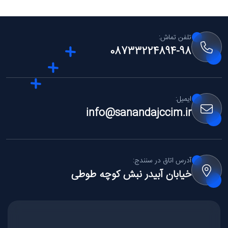
تلفن تماش:
08733224894-98
ایمیل:‌
info@sanandajccim.ir
آدرس اتاق در سنندج:
خیابان آبیدر نبش کوچه طوطی